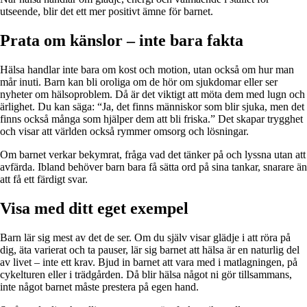
utseende, blir det ett mer positivt ämne för barnet.
Prata om känslor – inte bara fakta
Hälsa handlar inte bara om kost och motion, utan också om hur man
mår inuti. Barn kan bli oroliga om de hör om sjukdomar eller ser
nyheter om hälsoproblem. Då är det viktigt att möta dem med lugn och
ärlighet. Du kan säga: “Ja, det finns människor som blir sjuka, men det
finns också många som hjälper dem att bli friska.” Det skapar trygghet
och visar att världen också rymmer omsorg och lösningar.
Om barnet verkar bekymrat, fråga vad det tänker på och lyssna utan att
avfärda. Ibland behöver barn bara få sätta ord på sina tankar, snarare än
att få ett färdigt svar.
Visa med ditt eget exempel
Barn lär sig mest av det de ser. Om du själv visar glädje i att röra på
dig, äta varierat och ta pauser, lär sig barnet att hälsa är en naturlig del
av livet – inte ett krav. Bjud in barnet att vara med i matlagningen, på
cykelturen eller i trädgården. Då blir hälsa något ni gör tillsammans,
inte något barnet måste prestera på egen hand.