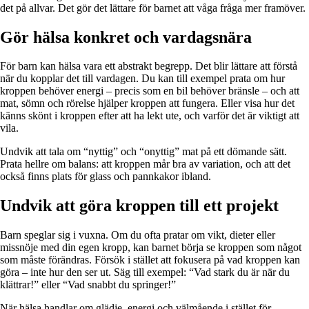
det på allvar. Det gör det lättare för barnet att våga fråga mer framöver.
Gör hälsa konkret och vardagsnära
För barn kan hälsa vara ett abstrakt begrepp. Det blir lättare att förstå
när du kopplar det till vardagen. Du kan till exempel prata om hur
kroppen behöver energi – precis som en bil behöver bränsle – och att
mat, sömn och rörelse hjälper kroppen att fungera. Eller visa hur det
känns skönt i kroppen efter att ha lekt ute, och varför det är viktigt att
vila.
Undvik att tala om “nyttig” och “onyttig” mat på ett dömande sätt.
Prata hellre om balans: att kroppen mår bra av variation, och att det
också finns plats för glass och pannkakor ibland.
Undvik att göra kroppen till ett projekt
Barn speglar sig i vuxna. Om du ofta pratar om vikt, dieter eller
missnöje med din egen kropp, kan barnet börja se kroppen som något
som måste förändras. Försök i stället att fokusera på vad kroppen kan
göra – inte hur den ser ut. Säg till exempel: “Vad stark du är när du
klättrar!” eller “Vad snabbt du springer!”
När hälsa handlar om glädje, energi och välmående i stället för