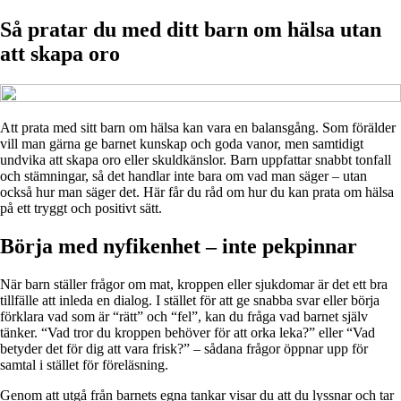
Så pratar du med ditt barn om hälsa utan
att skapa oro
Att prata med sitt barn om hälsa kan vara en balansgång. Som förälder
vill man gärna ge barnet kunskap och goda vanor, men samtidigt
undvika att skapa oro eller skuldkänslor. Barn uppfattar snabbt tonfall
och stämningar, så det handlar inte bara om vad man säger – utan
också hur man säger det. Här får du råd om hur du kan prata om hälsa
på ett tryggt och positivt sätt.
Börja med nyfikenhet – inte pekpinnar
När barn ställer frågor om mat, kroppen eller sjukdomar är det ett bra
tillfälle att inleda en dialog. I stället för att ge snabba svar eller börja
förklara vad som är “rätt” och “fel”, kan du fråga vad barnet själv
tänker. “Vad tror du kroppen behöver för att orka leka?” eller “Vad
betyder det för dig att vara frisk?” – sådana frågor öppnar upp för
samtal i stället för föreläsning.
Genom att utgå från barnets egna tankar visar du att du lyssnar och tar