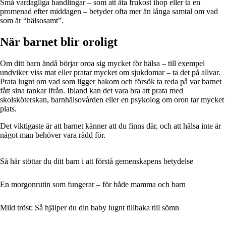
Små vardagliga handlingar – som att äta frukost ihop eller ta en
promenad efter middagen – betyder ofta mer än långa samtal om vad
som är “hälsosamt”.
När barnet blir oroligt
Om ditt barn ändå börjar oroa sig mycket för hälsa – till exempel
undviker viss mat eller pratar mycket om sjukdomar – ta det på allvar.
Prata lugnt om vad som ligger bakom och försök ta reda på var barnet
fått sina tankar ifrån. Ibland kan det vara bra att prata med
skolsköterskan, barnhälsovården eller en psykolog om oron tar mycket
plats.
Det viktigaste är att barnet känner att du finns där, och att hälsa inte är
något man behöver vara rädd för.
Så här stöttar du ditt barn i att förstå gemenskapens betydelse
En morgonrutin som fungerar – för både mamma och barn
Mild tröst: Så hjälper du din baby lugnt tillbaka till sömn