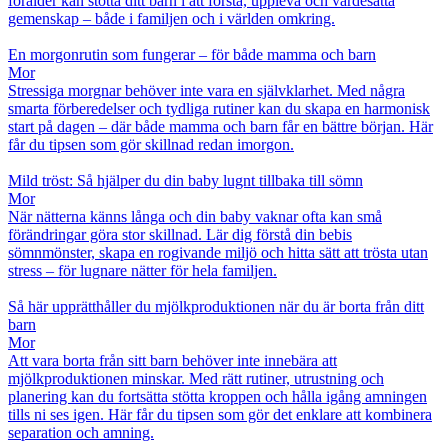
förälder kan stötta ditt barn i att förstå, uppleva och värdesätta
gemenskap – både i familjen och i världen omkring.
En morgonrutin som fungerar – för både mamma och barn
Mor
Stressiga morgnar behöver inte vara en självklarhet. Med några
smarta förberedelser och tydliga rutiner kan du skapa en harmonisk
start på dagen – där både mamma och barn får en bättre början. Här
får du tipsen som gör skillnad redan imorgon.
Mild tröst: Så hjälper du din baby lugnt tillbaka till sömn
Mor
När nätterna känns långa och din baby vaknar ofta kan små
förändringar göra stor skillnad. Lär dig förstå din bebis
sömnmönster, skapa en rogivande miljö och hitta sätt att trösta utan
stress – för lugnare nätter för hela familjen.
Så här upprätthåller du mjölkproduktionen när du är borta från ditt
barn
Mor
Att vara borta från sitt barn behöver inte innebära att
mjölkproduktionen minskar. Med rätt rutiner, utrustning och
planering kan du fortsätta stötta kroppen och hålla igång amningen
tills ni ses igen. Här får du tipsen som gör det enklare att kombinera
separation och amning.