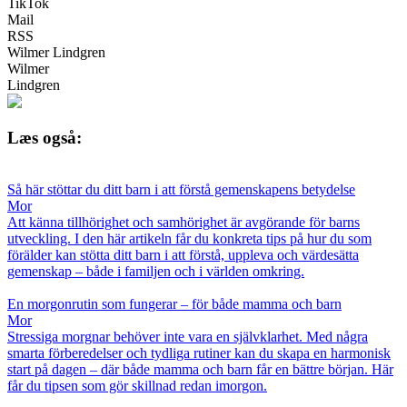
TikTok
Mail
RSS
Wilmer Lindgren
Wilmer
Lindgren
Læs også:
Så här stöttar du ditt barn i att förstå gemenskapens betydelse
Mor
Att känna tillhörighet och samhörighet är avgörande för barns
utveckling. I den här artikeln får du konkreta tips på hur du som
förälder kan stötta ditt barn i att förstå, uppleva och värdesätta
gemenskap – både i familjen och i världen omkring.
En morgonrutin som fungerar – för både mamma och barn
Mor
Stressiga morgnar behöver inte vara en självklarhet. Med några
smarta förberedelser och tydliga rutiner kan du skapa en harmonisk
start på dagen – där både mamma och barn får en bättre början. Här
får du tipsen som gör skillnad redan imorgon.