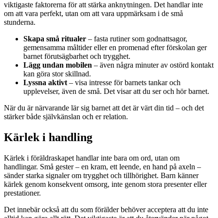
viktigaste faktorerna för att stärka anknytningen. Det handlar inte
om att vara perfekt, utan om att vara uppmärksam i de små
stunderna.
Skapa små ritualer
– fasta rutiner som godnattsagor,
gemensamma måltider eller en promenad efter förskolan ger
barnet förutsägbarhet och trygghet.
Lägg undan mobilen
– även några minuter av ostörd kontakt
kan göra stor skillnad.
Lyssna aktivt
– visa intresse för barnets tankar och
upplevelser, även de små. Det visar att du ser och hör barnet.
När du är närvarande lär sig barnet att det är värt din tid – och det
stärker både självkänslan och er relation.
Kärlek i handling
Kärlek i föräldraskapet handlar inte bara om ord, utan om
handlingar. Små gester – en kram, ett leende, en hand på axeln –
sänder starka signaler om trygghet och tillhörighet. Barn känner
kärlek genom konsekvent omsorg, inte genom stora presenter eller
prestationer.
Det innebär också att du som förälder behöver acceptera att du inte