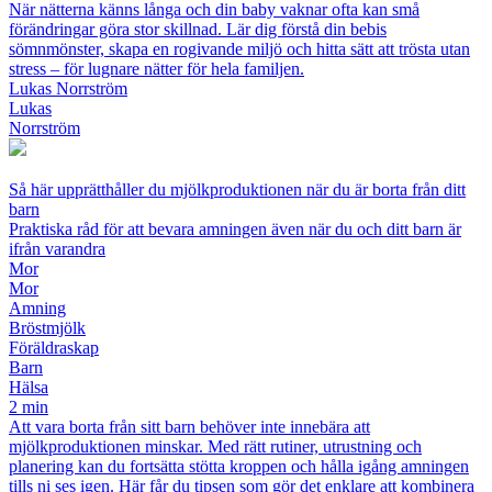
När nätterna känns långa och din baby vaknar ofta kan små
förändringar göra stor skillnad. Lär dig förstå din bebis
sömnmönster, skapa en rogivande miljö och hitta sätt att trösta utan
stress – för lugnare nätter för hela familjen.
Lukas Norrström
Lukas
Norrström
Så här upprätthåller du mjölkproduktionen när du är borta från ditt
barn
Praktiska råd för att bevara amningen även när du och ditt barn är
ifrån varandra
Mor
Mor
Amning
Bröstmjölk
Föräldraskap
Barn
Hälsa
2 min
Att vara borta från sitt barn behöver inte innebära att
mjölkproduktionen minskar. Med rätt rutiner, utrustning och
planering kan du fortsätta stötta kroppen och hålla igång amningen
tills ni ses igen. Här får du tipsen som gör det enklare att kombinera