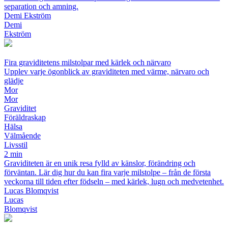
separation och amning.
Demi Ekström
Demi
Ekström
Fira graviditetens milstolpar med kärlek och närvaro
Upplev varje ögonblick av graviditeten med värme, närvaro och
glädje
Mor
Mor
Graviditet
Föräldraskap
Hälsa
Välmående
Livsstil
2 min
Graviditeten är en unik resa fylld av känslor, förändring och
förväntan. Lär dig hur du kan fira varje milstolpe – från de första
veckorna till tiden efter födseln – med kärlek, lugn och medvetenhet.
Lucas Blomqvist
Lucas
Blomqvist