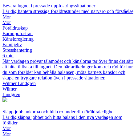
Bevara lugnet i pressade uppfostringssituationer
Lär dig hantera stressiga föräldrastunder med närvaro och förståelse
Mor
Mor
Föräldraskap
Barnuppfostran
Känsloreglering
Familjeliv
Stresshantering
6 min
När vardagen prövar tålamodet och känslorna tar över finns det sätt
att hitta tillbaka till lugnet. Den här artikeln ger konkreta råd för hur
du som förälder kan behålla balansen, möta barnets känslor och
skapa en tryggare relation även i pressade situationer.
Wilmer Lindgren
Wilmer
Lindgren
Släpp jobbtankarna och hitta ro under din föräldraledighet
Lär dig släppa jobbet och hitta balans i den nya vardagen som
förälder
Mor
Mor