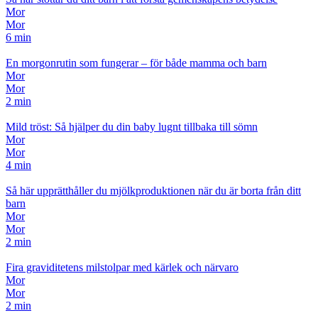
Mor
Mor
6 min
En morgonrutin som fungerar – för både mamma och barn
Mor
Mor
2 min
Mild tröst: Så hjälper du din baby lugnt tillbaka till sömn
Mor
Mor
4 min
Så här upprätthåller du mjölkproduktionen när du är borta från ditt
barn
Mor
Mor
2 min
Fira graviditetens milstolpar med kärlek och närvaro
Mor
Mor
2 min