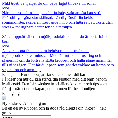
Mild tröst: Så hjälper du din baby lugnt tillbaka till sömn
Mor
När nätterna känns långa och din baby vaknar ofta kan små
förändringar göra stor skillnad. Lär dig förstå din bebis
sömnmönster, skapa en rogivande miljö och hitta sätt att trösta utan
stress – för lugnare nätter för hela familjen.
Så här upprätthåller du mjölkproduktionen när du är borta från ditt
barn
Mor
Att vara borta från sitt barn behöver inte innebära att
mjölkproduktionen minskar. Med rätt rutiner, utrustning och
planering kan du fortsätta stötta kroppen och hålla igång amningen
tills ni ses igen. Här får du tipsen som gör det enklare att kombinera
separation och amning.
Familjetid: Hur du skapar starka band med ditt barn
Få idéer om hur du kan stärka din relation med ditt barn genom
kvalitetstid. Den här e-boken innehåller aktiviteter och tips som
främjar närhet och skapar goda minnen för hela familjen.
Få tillgång
Nyhetsbrev: Anmäl dig nu
Bli en del av klubben och få goda råd direkt i din inkorg – helt
gratis.