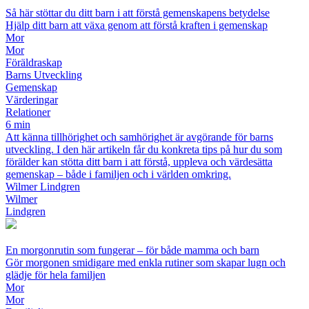
Så här stöttar du ditt barn i att förstå gemenskapens betydelse
Hjälp ditt barn att växa genom att förstå kraften i gemenskap
Mor
Mor
Föräldraskap
Barns Utveckling
Gemenskap
Värderingar
Relationer
6 min
Att känna tillhörighet och samhörighet är avgörande för barns
utveckling. I den här artikeln får du konkreta tips på hur du som
förälder kan stötta ditt barn i att förstå, uppleva och värdesätta
gemenskap – både i familjen och i världen omkring.
Wilmer Lindgren
Wilmer
Lindgren
En morgonrutin som fungerar – för både mamma och barn
Gör morgonen smidigare med enkla rutiner som skapar lugn och
glädje för hela familjen
Mor
Mor