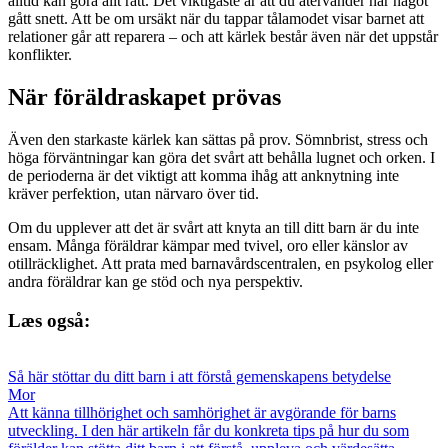
alltid kan göra allt rätt. Det viktigaste är att du återvänder när något
gått snett. Att be om ursäkt när du tappar tålamodet visar barnet att
relationer går att reparera – och att kärlek består även när det uppstår
konflikter.
När föräldraskapet prövas
Även den starkaste kärlek kan sättas på prov. Sömnbrist, stress och
höga förväntningar kan göra det svårt att behålla lugnet och orken. I
de perioderna är det viktigt att komma ihåg att anknytning inte
kräver perfektion, utan närvaro över tid.
Om du upplever att det är svårt att knyta an till ditt barn är du inte
ensam. Många föräldrar kämpar med tvivel, oro eller känslor av
otillräcklighet. Att prata med barnavårdscentralen, en psykolog eller
andra föräldrar kan ge stöd och nya perspektiv.
Læs også:
Så här stöttar du ditt barn i att förstå gemenskapens betydelse
Mor
Att känna tillhörighet och samhörighet är avgörande för barns
utveckling. I den här artikeln får du konkreta tips på hur du som