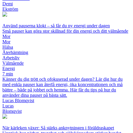
Demi
Ekström
Använd pauserna klokt – så får du ny energi under dagen
Små pauser kan göra stor skillnad för din energi och ditt välmående
Mor
Mor
Hälsa
Återhämtning
Arbetsliv
Välmående
Energi
7 min
Känner du dig trött och ofokuserad under dagen? Lär dig hur du
med enkla pauser kan återfå energi, öka koncentrationen och må
bättre – både på jobbet och hemma. Här får du tips på hur du
använder dina pauser på bästa sätt.
Lucas Blomqvist
Lucas
Blomqvist
När kärleken växer: Så stärks anknytningen i föräldraskapet