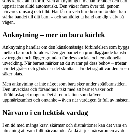
sorts kärlek att ta form. Men anknytningen mellan förälder och barn
uppstår inte alltid automatiskt. Den växer fram över tid, genom
närvaro, omsorg och tillit. Här får du veta hur du som förälder kan
stärka bandet till ditt barn – och samtidigt ta hand om dig själv på
vägen.
Anknytning – mer än bara kärlek
Anknytning handlar om den känslomässiga förbindelsen som byggs
mellan barn och förälder. Den ger barnet en grundläggande känsla
av trygghet och lägger grunden för dess sociala och emotionella
utveckling. När barnet märker att du svarar på dess behov – tröstar
när det gråter och gläds när det skrattar – lär det sig att världen är en
säker plats.
Men anknytning är inte något som bara sker under spädbarnstiden.
Den utvecklas och förändras i takt med att barnet växer och
föräldraskapet mognar. Det är en relation som kräver
uppmärksamhet och omtanke – även när vardagen är full av måsten.
Närvaro i en hektisk vardag
I en tid med många krav, skärmar och distraktioner kan det vara en
utmaning att vara fullt närvarande. Ändå är just närvaron en av de