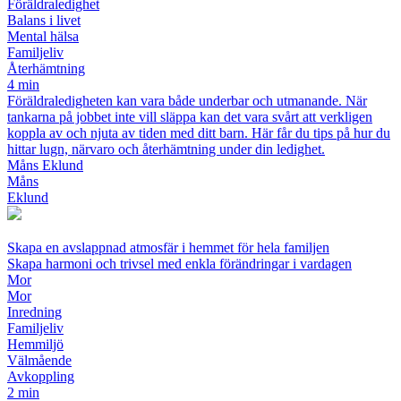
Föräldraledighet
Balans i livet
Mental hälsa
Familjeliv
Återhämtning
4 min
Föräldraledigheten kan vara både underbar och utmanande. När
tankarna på jobbet inte vill släppa kan det vara svårt att verkligen
koppla av och njuta av tiden med ditt barn. Här får du tips på hur du
hittar lugn, närvaro och återhämtning under din ledighet.
Måns Eklund
Måns
Eklund
Skapa en avslappnad atmosfär i hemmet för hela familjen
Skapa harmoni och trivsel med enkla förändringar i vardagen
Mor
Mor
Inredning
Familjeliv
Hemmiljö
Välmående
Avkoppling
2 min