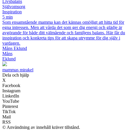
Livsbalans
Självomsorg
Inspiration
5 min
Som ensamstående mamma kan det kännas omöjligt att hitta tid för
egna intressen. Men att vårda det som ger dig energi och glädje är
avgörande för både ditt välmående och familjens balans. Här får du
inspiration och konkreta tips för att skapa utrymme för dig själv i
vardagen.
Måns Eklund
Måns
Eklund
mammas mirakel
Dela och hjälp
X
Facebook
Instagram
LinkedIn
YouTube
Pinterest
TikTok
Mail
RSS
© Användning av innehåll kräver tillstånd.