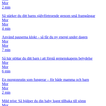
Mor
2 min
Så stärker du ditt barns självförtroende genom små framgångar
Mor
Mor
4 min
Använd pauserna klokt – så får du ny energi under dagen
Mor
Mor
7 min
Så här stöttar du ditt barn i att förstå gemenskapens betydelse
Mor
Mor
6 min
En morgonrutin som fungerar – för både mamma och barn
Mor
Mor
2 min
Mild tröst: Så hjälper du din baby lugnt tillbaka till sömn
Mor