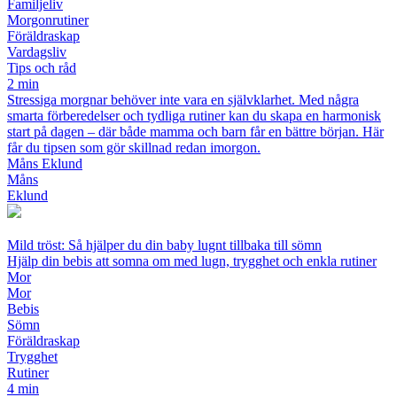
Familjeliv
Morgonrutiner
Föräldraskap
Vardagsliv
Tips och råd
2 min
Stressiga morgnar behöver inte vara en självklarhet. Med några
smarta förberedelser och tydliga rutiner kan du skapa en harmonisk
start på dagen – där både mamma och barn får en bättre början. Här
får du tipsen som gör skillnad redan imorgon.
Måns Eklund
Måns
Eklund
Mild tröst: Så hjälper du din baby lugnt tillbaka till sömn
Hjälp din bebis att somna om med lugn, trygghet och enkla rutiner
Mor
Mor
Bebis
Sömn
Föräldraskap
Trygghet
Rutiner
4 min