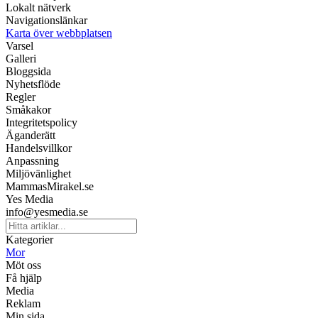
Lokalt nätverk
Navigationslänkar
Karta över webbplatsen
Varsel
Galleri
Bloggsida
Nyhetsflöde
Regler
Småkakor
Integritetspolicy
Äganderätt
Handelsvillkor
Anpassning
Miljövänlighet
MammasMirakel.se
Yes Media
info@yesmedia.se
Kategorier
Mor
Möt oss
Få hjälp
Media
Reklam
Min sida