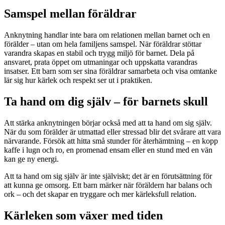
Samspel mellan föräldrar
Anknytning handlar inte bara om relationen mellan barnet och en
förälder – utan om hela familjens samspel. När föräldrar stöttar
varandra skapas en stabil och trygg miljö för barnet. Dela på
ansvaret, prata öppet om utmaningar och uppskatta varandras
insatser. Ett barn som ser sina föräldrar samarbeta och visa omtanke
lär sig hur kärlek och respekt ser ut i praktiken.
Ta hand om dig själv – för barnets skull
Att stärka anknytningen börjar också med att ta hand om sig själv.
När du som förälder är utmattad eller stressad blir det svårare att vara
närvarande. Försök att hitta små stunder för återhämtning – en kopp
kaffe i lugn och ro, en promenad ensam eller en stund med en vän
kan ge ny energi.
Att ta hand om sig själv är inte själviskt; det är en förutsättning för
att kunna ge omsorg. Ett barn märker när föräldern har balans och
ork – och det skapar en tryggare och mer kärleksfull relation.
Kärleken som växer med tiden