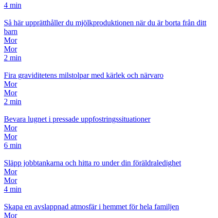
4 min
Så här upprätthåller du mjölkproduktionen när du är borta från ditt
barn
Mor
Mor
2 min
Fira graviditetens milstolpar med kärlek och närvaro
Mor
Mor
2 min
Bevara lugnet i pressade uppfostringssituationer
Mor
Mor
6 min
Släpp jobbtankarna och hitta ro under din föräldraledighet
Mor
Mor
4 min
Skapa en avslappnad atmosfär i hemmet för hela familjen
Mor