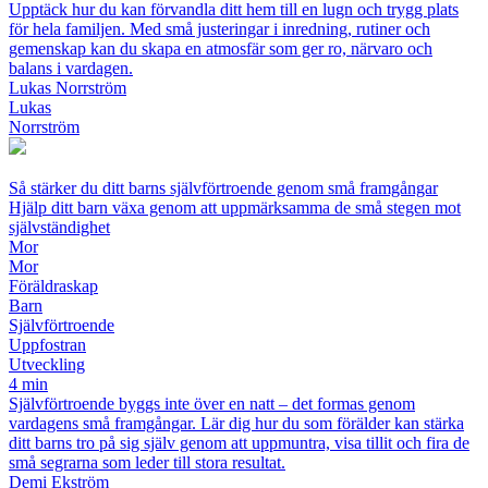
Upptäck hur du kan förvandla ditt hem till en lugn och trygg plats
för hela familjen. Med små justeringar i inredning, rutiner och
gemenskap kan du skapa en atmosfär som ger ro, närvaro och
balans i vardagen.
Lukas Norrström
Lukas
Norrström
Så stärker du ditt barns självförtroende genom små framgångar
Hjälp ditt barn växa genom att uppmärksamma de små stegen mot
självständighet
Mor
Mor
Föräldraskap
Barn
Självförtroende
Uppfostran
Utveckling
4 min
Självförtroende byggs inte över en natt – det formas genom
vardagens små framgångar. Lär dig hur du som förälder kan stärka
ditt barns tro på sig själv genom att uppmuntra, visa tillit och fira de
små segrarna som leder till stora resultat.
Demi Ekström