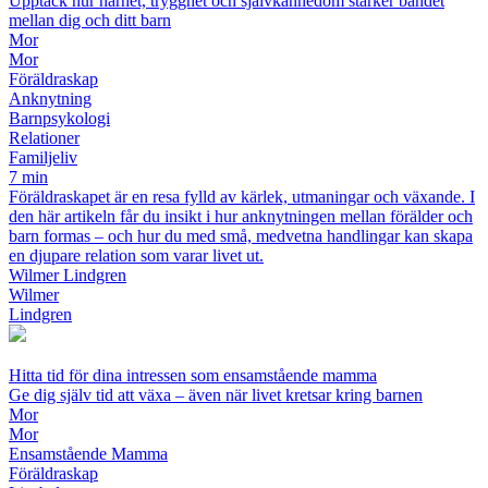
Upptäck hur närhet, trygghet och självkännedom stärker bandet
mellan dig och ditt barn
Mor
Mor
Föräldraskap
Anknytning
Barnpsykologi
Relationer
Familjeliv
7 min
Föräldraskapet är en resa fylld av kärlek, utmaningar och växande. I
den här artikeln får du insikt i hur anknytningen mellan förälder och
barn formas – och hur du med små, medvetna handlingar kan skapa
en djupare relation som varar livet ut.
Wilmer Lindgren
Wilmer
Lindgren
Hitta tid för dina intressen som ensamstående mamma
Ge dig själv tid att växa – även när livet kretsar kring barnen
Mor
Mor
Ensamstående Mamma
Föräldraskap