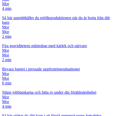
Mor
4 min
Så här upprätthåller du mjölkproduktionen när du är borta från ditt
barn
Mor
Mor
2 min
Fira graviditetens milstolpar med kärlek och närvaro
Mor
Mor
2 min
Bevara lugnet i pressade uppfostringssituationer
Mor
Mor
6 min
Släpp jobbtankarna och hitta ro under din föräldraledighet
Mor
Mor
4 min
Så här stöttar du ditt barn i att förstå gemenskapens betydelse