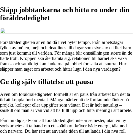
Släpp jobbtankarna och hitta ro under din
föräldraledighet
Föräldraledigheten är en tid då livet byter tempo. Från arbetsdagar
fyllda av möten, mejl och deadlines till dagar som styrs av ett litet barn
som just kommit till världen. För många blir omställningen större än de
hade trott. Kroppen ska återhämta sig, relationen till barnet ska växa
fram – och samtidigt kan tankarna på jobbet fortsätta att snurra. Hur
släpper man taget om arbetet och hittar lugn i den nya vardagen?
Ge dig själv tillåtelse att pausa
Även om föräldraledigheten formellt är en paus från arbetet kan det ta
tid att koppla bort mentalt. Många märker att de fortfarande tänker på
projekt, kollegor eller uppgifter som väntar. Det är helt naturligt –
särskilt om man är van vid att ha fullt upp och hitta mening i sitt arbete.
Påminn dig själv om att föräldraledighet inte är semester, utan en ny
sorts arbete: att ta hand om ett spädbarn kräver både energi, tålamod
och närvaro. Du har rätt att använda tiden till att landa i din nya roll