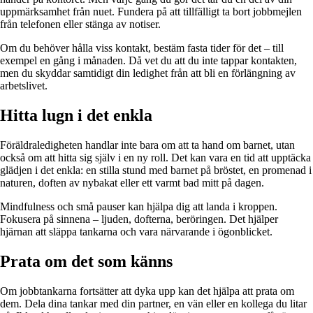
uppmärksamhet från nuet. Fundera på att tillfälligt ta bort jobbmejlen
från telefonen eller stänga av notiser.
Om du behöver hålla viss kontakt, bestäm fasta tider för det – till
exempel en gång i månaden. Då vet du att du inte tappar kontakten,
men du skyddar samtidigt din ledighet från att bli en förlängning av
arbetslivet.
Hitta lugn i det enkla
Föräldraledigheten handlar inte bara om att ta hand om barnet, utan
också om att hitta sig själv i en ny roll. Det kan vara en tid att upptäcka
glädjen i det enkla: en stilla stund med barnet på bröstet, en promenad i
naturen, doften av nybakat eller ett varmt bad mitt på dagen.
Mindfulness och små pauser kan hjälpa dig att landa i kroppen.
Fokusera på sinnena – ljuden, dofterna, beröringen. Det hjälper
hjärnan att släppa tankarna och vara närvarande i ögonblicket.
Prata om det som känns
Om jobbtankarna fortsätter att dyka upp kan det hjälpa att prata om
dem. Dela dina tankar med din partner, en vän eller en kollega du litar