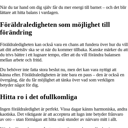
När du tar hand om dig själv får du mer energi till barnet – och det blir
lättare att hitta balans i vardagen.
Föräldraledigheten som möjlighet till
förändring
Föräldraledigheten kan också vara en chans att fundera över hur du vill
att ditt arbetsliv ska se ut när du kommer tillbaka. Kanske märker du att
du trivs bättre i ett lugnare tempo, eller att du vill förändra balansen
mellan arbete och fritid.
Du behöver inte fatta stora beslut nu, men det kan vara nyttigt att
känna efter. Föräldraledigheten är inte bara en paus – den är också en
övergång, där du får möjlighet att tänka över vad som verkligen
betyder något för dig.
Hitta ro i det ofullkomliga
Ingen föräldraledighet är perfekt. Vissa dagar känns harmoniska, andra
kaotiska. Det viktigaste är att acceptera att lugn inte betyder frånvaro
av oro – utan förmågan att hitta små stunder av närvaro mitt i allt.