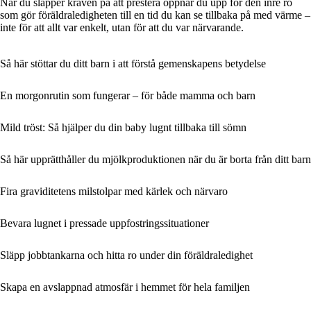
När du släpper kraven på att prestera öppnar du upp för den inre ro
som gör föräldraledigheten till en tid du kan se tillbaka på med värme –
inte för att allt var enkelt, utan för att du var närvarande.
Så här stöttar du ditt barn i att förstå gemenskapens betydelse
En morgonrutin som fungerar – för både mamma och barn
Mild tröst: Så hjälper du din baby lugnt tillbaka till sömn
Så här upprätthåller du mjölkproduktionen när du är borta från ditt barn
Fira graviditetens milstolpar med kärlek och närvaro
Bevara lugnet i pressade uppfostringssituationer
Släpp jobbtankarna och hitta ro under din föräldraledighet
Skapa en avslappnad atmosfär i hemmet för hela familjen