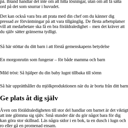
på. Ibland handlar det inte om att hitta lösningar, utan om att få sätta
ord på det som snurrar i huvudet.
Det kan också vara bra att prata med din chef om du känner dig
pressad av förväntningar på att vara tillgänglig. De flesta arbetsplatser
vill att medarbetare ska få en bra föräldraledighet – men det kräver att
du själv sätter gränserna tydligt.
Så här stöttar du ditt barn i att förstå gemenskapens betydelse
En morgonrutin som fungerar – för både mamma och barn
Mild tröst: Så hjälper du din baby lugnt tillbaka till sömn
Så här upprätthåller du mjölkproduktionen när du är borta från ditt barn
Ge plats åt dig själv
Även om föräldraledigheten till stor del handlar om barnet är det viktigt
att inte glömma sig själv. Små stunder där du gör något bara för dig
kan göra stor skillnad. Läs några sidor i en bok, ta en dusch i lugn och
ro eller gå en promenad ensam.