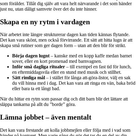
som förälder. Tillåt dig själv att vara helt närvarande i det som händer
just nu, utan dåligt samvete över det du inte hinner.
Skapa en ny rytm i vardagen
När arbetet inte längre strukturerar dagen kan tiden kännas flytande.
Det kan vara skönt, men också förvirrande. Ett sätt att hitta lugn är att
skapa små rutiner som ger dagen form – utan att den blir för strikt.
Börja dagen lugnt
– kanske med en kopp kaffe medan barnet
sover, eller en kort promenad med barnvagnen.
Inför små dagliga ritualer
– till exempel en fast tid för lunch,
en eftermiddagsvila eller en stund med musik och stillhet.
Sätt rimliga mål
– i stället för långa att-göra-listor, välj en sak
du vill hinna med i dag. Det kan vara att ringa en vän, baka bröd
eller bara ta ett långt bad.
När du hittar en rytm som passar dig och ditt barn blir det lättare att
släppa tankarna på allt du ”borde” göra.
Lämna jobbet – även mentalt
Det kan vara frestande att kolla jobbmejlen eller följa med i vad som
händer på kontoret. Men varje gång du gör det tar du en del av din